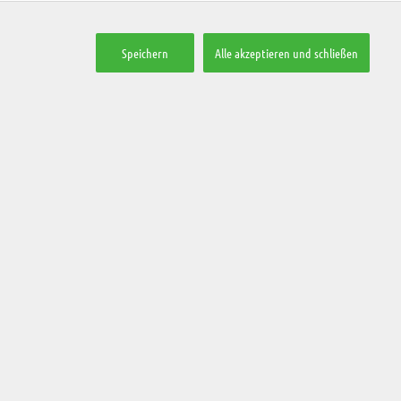
Speichern
Alle akzeptieren und schließen
Anfragen
Kontaktdaten:
e-mail:
urlaub@feriendoerfl.at