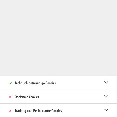
Bitte das gewünschte Haus auswählen
Thermen
Apfelland
Almenland
Datum von-bis
Anmerkungen (Alter der Kinder, Bedarf eines Gitterbettes, …)
Technisch notwendige Cookies
Optionale Cookies
Tracking und Performance Cookies