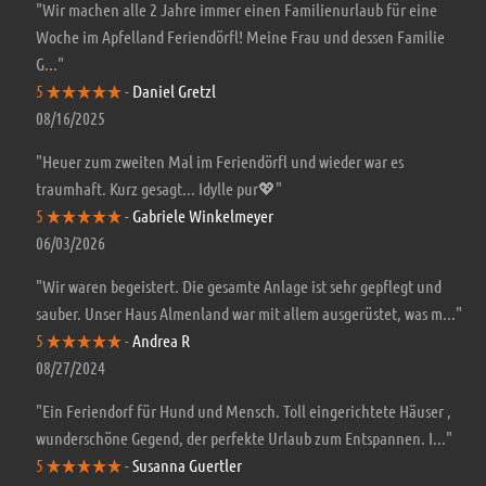
"Wir machen alle 2 Jahre immer einen Familienurlaub für eine
Woche im Apfelland Feriendörfl! Meine Frau und dessen Familie
G..."
5
-
Daniel Gretzl
08/16/2025
"Heuer zum zweiten Mal im Feriendörfl und wieder war es
traumhaft. Kurz gesagt... Idylle pur💖"
5
-
Gabriele Winkelmeyer
06/03/2026
"Wir waren begeistert. Die gesamte Anlage ist sehr gepflegt und
sauber. Unser Haus Almenland war mit allem ausgerüstet, was m..."
5
-
Andrea R
08/27/2024
"Ein Feriendorf für Hund und Mensch. Toll eingerichtete Häuser ,
wunderschöne Gegend, der perfekte Urlaub zum Entspannen. I..."
5
-
Susanna Guertler