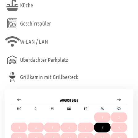
Küche
Geschirrspüler
W-LAN / LAN
Überdachter Parkplatz
Grillkamin mit Grillbesteck
AUGUST 2026
MO
DI
MI
DO
FR
SA
SO
1
2
3
4
5
6
7
8
9
10
11
12
13
14
15
16