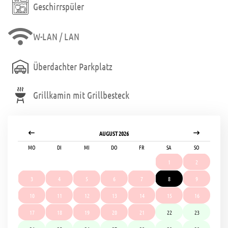
Geschirrspüler
W-LAN / LAN
Überdachter Parkplatz
Grillkamin mit Grillbesteck
AUGUST 2026
MO
DI
MI
DO
FR
SA
SO
1
2
3
4
5
6
7
8
9
10
11
12
13
14
15
16
17
18
19
20
21
22
23