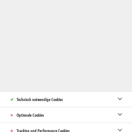
Hundespielewiese & Trainingsplatz
Ein tolles Trainingserlebnis braucht auch den passenden
Platz dazu. Unsere Hundespielewiese zeichnet sich vor
allem durch den großflächigen Baumschatten der
Birkenallee, aber auch durch einen traumhaften Ausblick
aus. Es befindet sich dort auch eine Hundewaschplatz. Die
Hundespielewiese ist jederzeit frei zugänglich.
Technisch notwendige Cookies
Optionale Cookies
Tracking und Performance Cookies